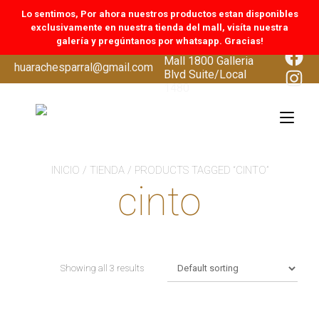
Lo sentimos, Por ahora nuestros productos estan disponibles
exclusivamente en nuestra tienda del mall, visíta nuestra
galería y pregúntanos por whatsapp. Gracias!
CoolSprings Galleria
Face
Mall 1800 Galleria
Skip
huarachesparral@gmail.com
Inst
Blvd Suite/Local
to
1480
content
Tog
navi
INICIO
/
TIENDA
/ PRODUCTS TAGGED “CINTO”
cinto
Showing all 3 results