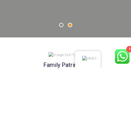
1
2
1
EN
Family Patrimony
Founded in 2017
100% Leather
Most of our footwear is 100% cow leather.
Handmade