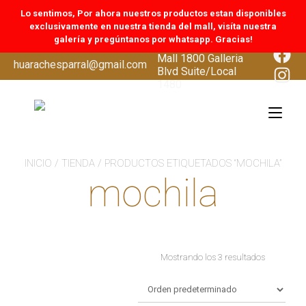
Lo sentimos, Por ahora nuestros productos estan disponibles
exclusivamente en nuestra tienda del mall, visíta nuestra
galería y pregúntanos por whatsapp. Gracias!
CoolSprings Galleria
Face
Mall 1800 Galleria
Ir
huarachesparral@gmail.com
Inst
Blvd Suite/Local
al
1480
contenido
Alte
nav
INICIO
/
TIENDA
/ PRODUCTOS ETIQUETADOS “MOCHILA”
mochila
Mostrando los 3 resultados